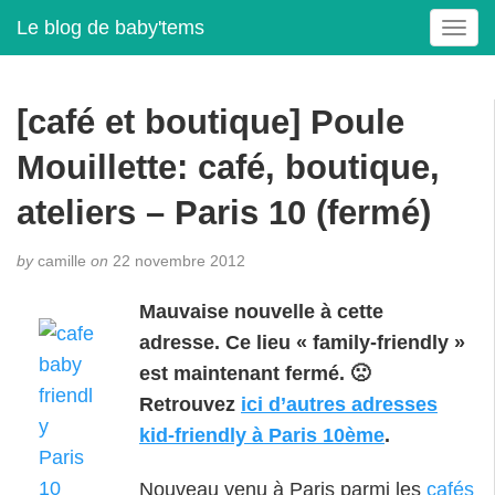
Le blog de baby'tems
T
o
g
g
[café et boutique] Poule
l
e
Mouillette: café, boutique,
n
a
ateliers – Paris 10 (fermé)
v
i
by
camille
on
22 novembre 2012
g
a
Mauvaise nouvelle à cette
t
adresse. Ce lieu « family-friendly »
i
o
est maintenant fermé. 🙁
n
Retrouvez
ici d’autres adresses
kid-friendly à Paris 10ème
.
Nouveau venu à Paris parmi les
cafés