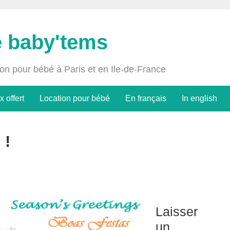
e baby'tems
ion pour bébé à Paris et en Ile-de-France
x offert
Location pour bébé
En français
In english
 !
Laisser
un