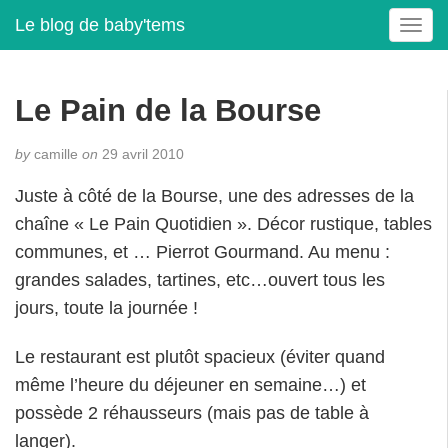
Le blog de baby'tems
T
o
g
g
Le Pain de la Bourse
l
e
by
camille
on
29 avril 2010
n
a
Juste à côté de la Bourse, une des adresses de la
v
chaîne « Le Pain Quotidien ». Décor rustique, tables
i
g
communes, et … Pierrot Gourmand. Au menu :
a
grandes salades, tartines, etc…ouvert tous les
t
jours, toute la journée !
i
o
Le restaurant est plutôt spacieux (éviter quand
n
même l’heure du déjeuner en semaine…) et
possède 2 réhausseurs (mais pas de table à
langer).