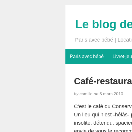
Le blog d
Paris avec bébé | Locat
Paris avec bébé
Livret-jeu
Café-restaura
by
camille
on
5 mars 2010
C’est le café du Conserv
Un lieu qui n’est -hélàs-
insolite, détendu, spacie
envie de vous le recomm