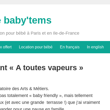
e baby'tems
ion pour bébé à Paris et en Ile-de-France
x offert
Location pour bébé
En français
In english
nt « A toutes vapeurs »
atoire des Arts & Métiers.
 pas totalement « baby friendly », mais tellement
ux (et avec une grande terrasse !) que j’ai vraiment
ander pour une pause en famille.