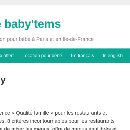
e baby'tems
ion pour bébé à Paris et en Ile-de-France
x offert
Location pour bébé
En français
In english
ly
nce « Qualité famille » pour les restaurants et
s. 8 critères incontournables pour les restaurants
té de mixer les menus, offre de menus équilibrés et