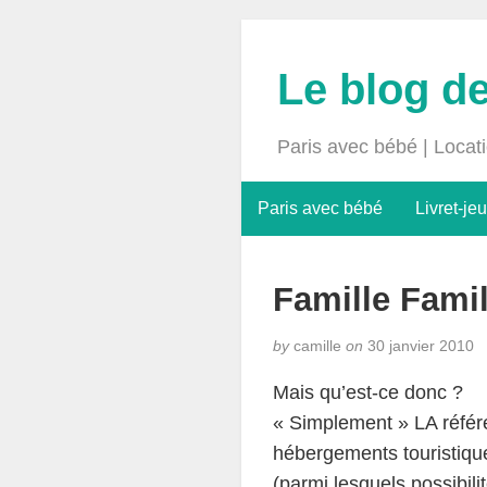
Le blog d
Paris avec bébé | Locat
Paris avec bébé
Livret-jeu
Famille Fami
by
camille
on
30 janvier 2010
Mais qu’est-ce donc ?
« Simplement » LA référe
hébergements touristique
(parmi lesquels possibili