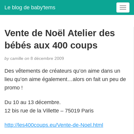
Le blog de baby'tems
T
o
g
g
Vente de Noël Atelier des
l
e
bébés aux 400 coups
n
a
by
camille
on
8 décembre 2009
v
i
Des vêtements de créateurs qu’on aime dans un
g
lieu qu’on aime également…alors on fait un peu de
a
t
promo !
i
o
Du 10 au 13 décembre.
n
12 bis rue de la Villette – 75019 Paris
http://les400coups.eu/Vente-de-Noel.html