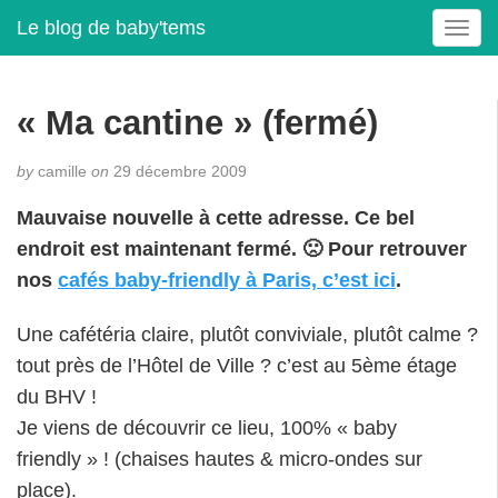
Le blog de baby'tems
T
o
g
g
« Ma cantine » (fermé)
l
e
by
camille
on
29 décembre 2009
n
a
Mauvaise nouvelle à cette adresse. Ce bel
v
endroit est maintenant fermé. 🙁 Pour retrouver
i
g
nos
cafés baby-friendly à Paris, c’est ici
.
a
t
Une cafétéria claire, plutôt conviviale, plutôt calme ?
i
tout près de l’Hôtel de Ville ? c’est au 5ème étage
o
du BHV !
n
Je viens de découvrir ce lieu, 100% « baby
friendly » ! (chaises hautes & micro-ondes sur
place).