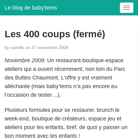
Le blog de baby'tems
T
o
g
g
Les 400 coups (fermé)
l
e
by
camille
on
27 novembre 2009
n
a
Novembre 2009
: Un restaurant-boutique-espace
v
ateliers qui a ouvert récemment, non loin du Parc
i
g
des Buttes Chaumont. L’offre y est vraiment
a
alléchante (mais baby’tems n’a pas encore eu
t
l’occasion de tester…).
i
o
Plusieurs formules pour se restaurer, brunch le
n
week-end, boutique de créateurs, espace jeu et
ateliers pour les enfants, bref, de quoi y passer un
bon moment avec les enfants !